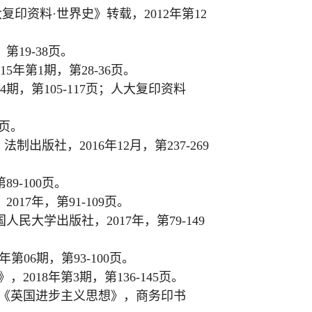
大复印资料
·
世界史》转载，
2012
年第
12
，第
19-38
页。
15
年第
1
期，第
28-36
页。
4
期，第
105-117
页；人大复印资料
页。
，法制出版社，
2016
年
12
月，第
237-269
第
89-100
页。
，
2017
年，第
91-109
页。
国人民大学出版社，
2017
年，第
79-149
年第
06
期，第
93-100
页。
》，
2018
年第
3
期，第
136-145
页。
《英国进步主义思想》，商务印书