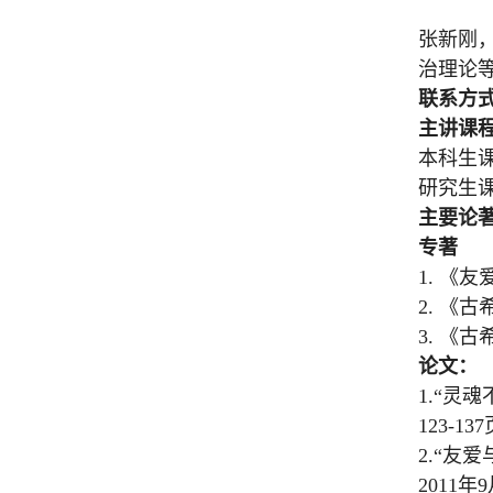
张新刚，
治理论
联系方
主讲课
本科生
研究生
主要论
专著
1.
《友
2.
《古
3.
《古
论文：
1.“
灵魂
123-137
2.“
友爱
2011
年
9