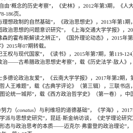
自由
’
概念的历史考察
”
，《史林》，
2012
年第
3
期，《人
78-186
页。
与理想政制的自然基础
”
，《政治思想史》，
2013
年第
1
期
图政治思想的问题意识研究
”
，《上海交通大学学报》，
20
弗森的霍布斯解读之辨正
”
，《国外理论动态》，
2015
年第
学》
2015
年
07
期转载。
纪王权与现代国家
”
，《读书》，
2015
年第
7
期，第
119-124
政治
——
古希腊政治思想史考察
”
，载《历史法学
·
敌人》
士多德论政治友爱
”
，《云南大学学报》，
2017
年第
2
期，
哲人王难题
”
，载《古典学评论》（第三辑），三联书店
图论统一城邦
”
，载《西方政治哲学史》（第一卷），中
/
努力（
conatus
）与利维坦的道德基础
”
，《学海》，
2017
学派与思想史研究
”
，昆廷
·
斯金纳访谈，《史学理论研究
形态与政治思考的本质
——
迈克尔
·
弗雷登的政治理论
”
，