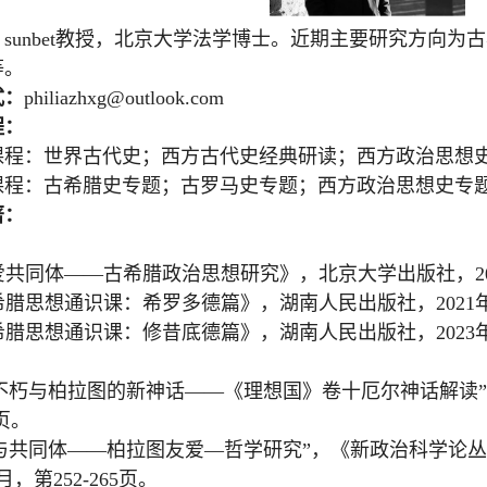
sunbet教授，北京大学法学博士。近期主要研究方向为
等。
式：
philiazhxg@outlook.com
程：
课程：世界古代史；西方古代史经典研读；西方政治思想
课程：古希腊史专题；古罗马史专题；西方政治思想史专
著：
爱共同体
——
古希腊政治思想研究》，北京大学出版社，
2
希腊思想通识课：希罗多德篇》，湖南人民出版社，
2021
希腊思想通识课：修昔底德篇》，湖南人民出版社，
2023
不朽与柏拉图的新神话
——
《理想国》卷十厄尔神话解读
”
页。
与共同体
——
柏拉图友爱
—
哲学研究
”
，《新政治科学论丛
月，第
252-265
页。