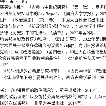
8
年，第
1-25
页。
底德论内乱
”
，《古典与中世纪研究》（第一辑），商务
公法与历史视域中的
Lex Regia
”
，《同济大学学报》，
20
国
”
，《政治通鉴》（第一卷），中国大百科全书出版社
政体与财产
”
，《新政治科学
·
财产权》，北京大学出版社
多德《历史》中的礼法
”
，《读书》，
2022
年第
2
期。
腊城邦疆域及其权力秩序
”
，《历史研究》，
2022
年第
1
期
学术界关于希罗多德研究的议题与趋向
”
，光明日报理论
克利
”
，载《政治通鉴》（第四卷），中国大百科全书出
论修昔底德笔下雅典政制的品性》，《北京航空航天大学
1-130.
：《与时俱进的古希腊研究指南》，《古典学评论（第
9
：《城邦视角下的亲属关系构建》，西方古典学辑刊（第
者：《施特劳斯的政治观念》，新星出版社，
2010
年。
图的政治理论：以及施特劳斯与沃格林的阐释》，上海
图的次优城邦》，北京大学出版社，
2014
年。