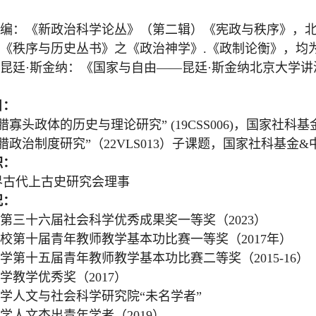
编：《新政治科学论丛》（第二辑）《宪政与秩序》，
《秩序与历史丛书》之《政治神学》
.
《政制论衡》，均
昆廷
·
斯金纳：《国家与自由
——
昆廷
·
斯金纳北京大学讲
目：
腊寡头政体的历史与理论研究
” (19CSS006)
，国家社科基
腊政治制度研究
”
（
22VLS013
）子课题，国家社科基金
&
职：
界古代上古史研究会理事
况：
第三十六届社会科学优秀成果奖一等奖（
2023
）
校第十届青年教师教学基本功比赛一等奖（
2017
年）
学第十五届青年教师教学基本功比赛二等奖（
2015-16
）
学教学优秀奖（
2017
）
学人文与社会科学研究院
“
未名学者
”
学人文杰出青年学者（
2019
）