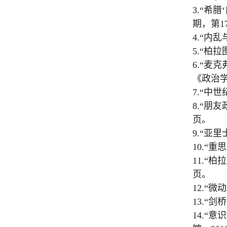
3.“
希腊
‘
期，第
1
4.“
内乱
5.“
柏拉
6.“
麦克
《政治
7.“
中世
8.“
朋友
页。
9.“
亚里
10.“
重思
11.“
柏拉
页。
12.“
微动
13.“
剑桥
14.“
意识