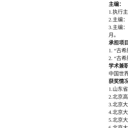
主编：
1.
执行主
2.
主编：
3.
主编：
月。
承担项
1. “
古希
2. “
古希
学术兼
中国世
获奖情
1.
山东省
2.
北京高
3.
北京大
4.
北京大
5.
北京大
6.
北京大