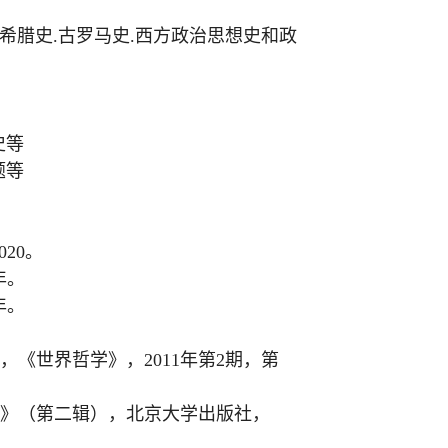
古希腊史
.
古罗马史
.
西方政治思想史和政
史等
题等
020
。
年。
年。
，《世界哲学》，
2011
年第
2
期，第
》（第二辑），北京大学出版社，