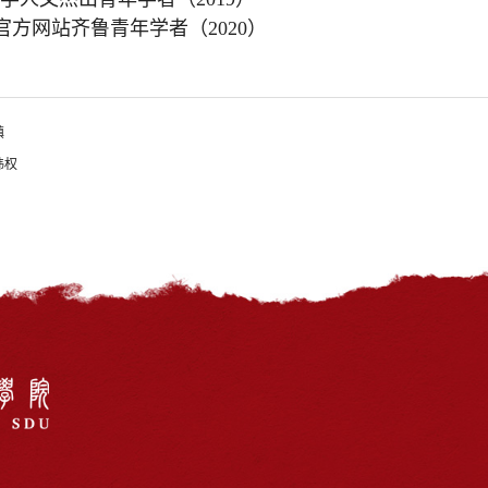
bet官方网站齐鲁青年学者（
2020
）
镇
炜权