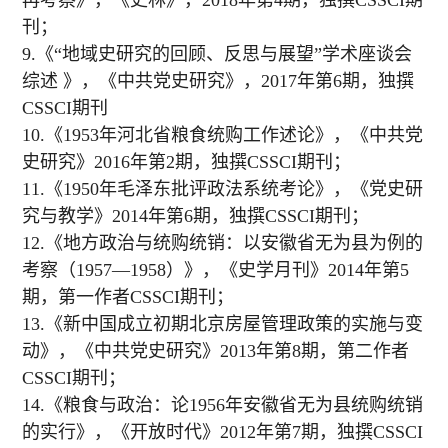
再考察》，《史林》，2018年第4期，独撰CSSCI期
刊；
9.《“地域史研究的回顾、反思与展望”学术座谈会
综述 》，《中共党史研究》，2017年第6期，独撰
CSSCI期刊
10.《1953年河北省粮食统购工作述论》，《中共党
史研究》2016年第2期，独撰CSSCI期刊；
11.《1950年毛泽东批评政法系统考论》，《党史研
究与教学》2014年第6期，独撰CSSCI期刊；
12.《地方政治与统购统销：以安徽省无为县为例的
考察（1957—1958）》，《史学月刊》2014年第5
期，第一作者CSSCI期刊；
13.《新中国成立初期北京房屋管理政策的实施与变
动》，《中共党史研究》2013年第8期，第二作者
CSSCI期刊；
14.《粮食与政治：论1956年安徽省无为县统购统销
的实行》，《开放时代》2012年第7期，独撰CSSCI