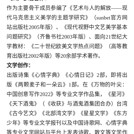
作为主要骨干成员参编了《艺术与人的解放
——现
代马克思主义美学的主题学研究》（
sunbet官方网
站出版社
2
005
年版）、《现代视野中文艺美学基本
问题研究》（齐鲁书社
2
003
年版）、
面向
21世纪大
学教材：《二十世纪欧美文学热点问题》（
高等教
育出版社
2
002
年版）等
2
0
余部学术著作。
文学创作：
出版诗集《心情字典》《心情日记》
2部，即将出
版
《两颗麦子和一朵云》
1部。
在《万物的叶尖：
中国创意写作
2022》等专业文学作品集，《星河》
《天下酒鬼》（《收获》与酒鬼酒集团合办）台湾
《古今艺文》《北部湾文学》《星星文学》《东方
少年》等专业文学报刊
以及
中国诗歌网
、心情字典
等专业文学网站与平台上发表诗歌、散文等文学作