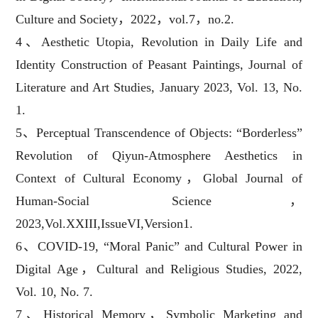
Culture and Society，2022，vol.7，no.2.
4、Aesthetic Utopia, Revolution in Daily Life and
Identity Construction of Peasant Paintings, Journal of
Literature and Art Studies, January 2023, Vol. 13, No.
1.
5、Perceptual Transcendence of Objects: “Borderless”
Revolution of Qiyun-Atmosphere Aesthetics in
Context of Cultural Economy，Global Journal of
Human-Social Science，
2023,Vol.XXIII,IssueVI,Version1.
6、COVID-19, “Moral Panic” and Cultural Power in
Digital Age，Cultural and Religious Studies, 2022,
Vol. 10, No. 7.
7、Historical Memory，Symbolic Marketing and