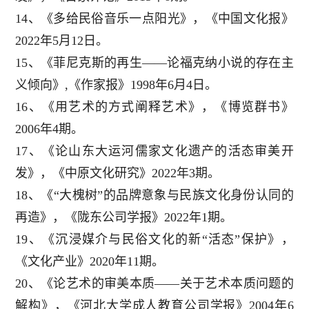
14
、《多给民俗音乐一点阳光》，《中国文化报》
2022年5月12日。
1
5
、《菲尼克斯的再生
——论福克纳小说的存在主
义倾向》,《作家报》1998年6月4日。
1
6
、《用艺术的方式阐释艺术》，《博览群书》
2006年4期。
1
7
、《论山东大运河儒家文化遗产的活态审美开
发》，《中原文化研究》
2022年3期。
1
8
、《
“大槐树”的品牌意象与民族文化身份认同的
再造》，《陇东公司学报》2022年1期。
1
9
、《沉浸媒介与民俗文化的新
“活态”保护》，
《文化产业》2020年11期。
20
、《论艺术的审美本质
——关于艺术本质问题的
解构》，《河北大学成人教育公司学报》2004年6