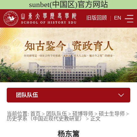
sunbet(中国区)官方网站
旧版回顾
|
EN
团队队伍
当前位置:
首页
>
团队队伍
>
硕博导师
>
硕士生导师
>
历史学系（中国近现代史教研室）
>
正文
杨东篱