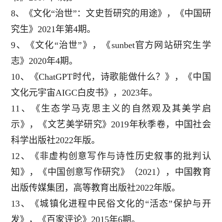
8
、《文化
“治世”：文史哲研究的用途》，《中国研
究生》2021年第4期。
9
、《文化
“治世”》，《sunbet官方网站研究生学
志》2020年4期。
10
、《
ChatGPT时代，诗歌能做什么？》，《中国
文化元宇宙AIGC白皮书》，2023年。
11
、《生态学马克思主义的自然观及其美学启
示》，《文艺美学研究》
2019年秋季卷，中国社会
科学出版社2022年版。
12
、《非虚构创意写作与诗性历史叙事的批判认
知》，《中国创意写作研究》（
2021），中国教育
出版传媒集团，高等教育出版社2022年版。
13
、《城镇化进程中民俗文化的
“活态”保护与开
发》，《百家评论》2015年6期。