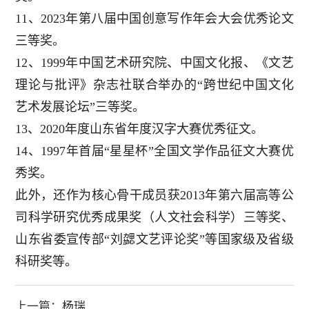
11
、
2
023
年第八届中国创意写作年会大会优秀论文
三等奖。
12
、
1999年中国艺术研究院、中国文化报、《文艺
理论与批评》杂志社联合举办的“跨世纪中国文化
艺术发展论坛”三等奖。
13
、
2020年度山东省年度汉字大赛优秀征文。
1
4
、
1997年首届“星星杯”全国文学作品征文大赛优
秀奖。
此外，还作为核心骨干成员获
2013年第六届高等公
司
科学研究优秀成果奖
（人文社会科学）三等奖
、
山东省委宣传部
“刘勰文艺评论奖”等国家级及省级
科研奖等。
上一篇：
杨瑞