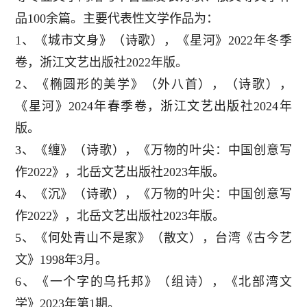
品
1
00
余篇。主要代表性文学作品为：
1、《城市文身》（诗歌），《星河》2022年冬季
卷，浙江文艺出版社2022年版。
2、《椭圆形的美学》（外八首），（诗歌），
《星河》202
4
年春季卷，浙江文艺出版社
2024年
版。
3
、《缠》（诗歌），《万物的叶尖：中国创意写
作
2022》，北岳文艺出版社2023年版。
4
、《沉》（诗歌），《万物的叶尖：中国创意写
作
2022》，北岳文艺出版社2023年版。
5
、《何处青山不是家》（散文），台湾《古今艺
文》
1998年3月。
6
、《一个字的乌托邦》（组诗），《北部湾文
学》
2023年第1期。