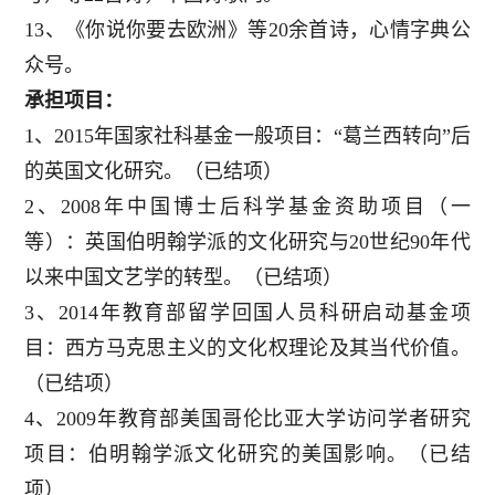
13、《你说你要去欧洲》等2
0
余首诗，心情字典公
众号。
承担项目：
1、2
015
年国家社科基金一般项目：
“葛兰西转向”后
的英国文化研究。
（已结项）
2、2
008
年中国博士后科学基金资助项目（一
等）：英国伯明翰学派的文化研究与
20世纪90年代
以来中国文艺学的转型
。（已结项）
3、2
014
年教育部留学回国人员科研启动基金项
目：西方马克思主义的文化权理论及其当代价值。
（已结项）
4、2
009
年教育部美国哥伦比亚大学访问学者研究
项目：伯明翰学派文化研究的美国影响。（已结
项）