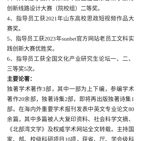
创新线路设计大赛（院校组）二等奖。
4、指导员工获
2021年山东高校思政短视频作品大
赛奖。
5、指导员工获2023年sunbet官方网站老员工文科实
践创新大赛优胜奖。
6、
指导员工获全国文化产业研究生论坛一、二、
三等奖
5次。
主要论著：
独著学术著作
3部
，
其中一部为上下编，参编学术
著作
2
0
余部，独著诗集
2部，即将再出版独著诗集1
部。在海内外重要学术报刊发表中英文专业论文8
0
余
篇，其中多篇被人大复印资料、社会科学文摘、
《北部湾文学》及权威学术网站全文转载
。主持国
家、部、校级科研项目
1
0
项，获省、厅、学会级科