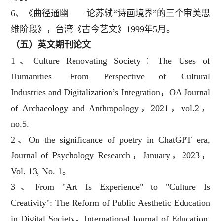
6、《曲径通幽——论苏轼“诗画境界”的三个审美思
维阶段》，台湾《古今艺文》1999年5月。
（五）英文期刊论文
1、Culture Renovating Society：The Uses of
Humanities——From Perspective of Cultural
Industries and Digitalization’s Integration，OA Journal
of Archaeology and Anthropology，2021，vol.2，
no.5.
2、On the significance of poetry in ChatGPT era,
Journal of Psychology Research，January，2023，
Vol. 13, No. 1。
3、From "Art Is Experience" to "Culture Is
Creativity": The Reform of Public Aesthetic Education
in Digital Society，International Journal of Education,