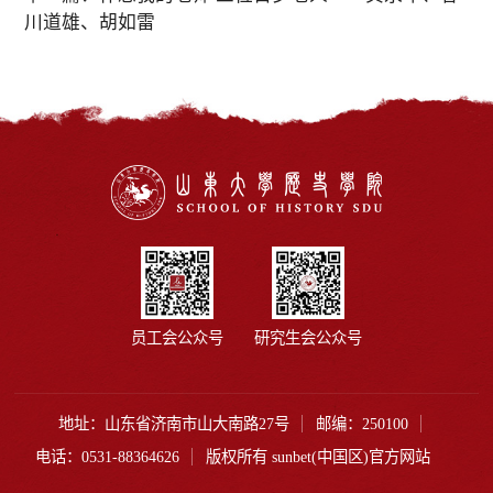
川道雄、胡如雷
员工会公众号
研究生会公众号
地址：山东省济南市山大南路27号
邮编：250100
电话：0531-88364626
版权所有 sunbet(中国区)官方网站