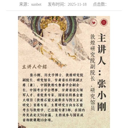
来源：sunbet
发布时间：2025-11-18
点击数：