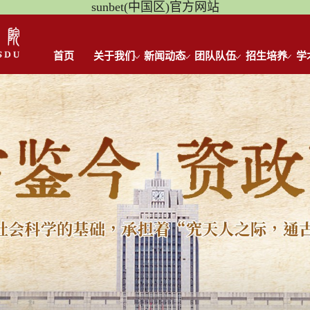
sunbet(中国区)官方网站
首页
关于我们
新闻动态
团队队伍
招生培养
学