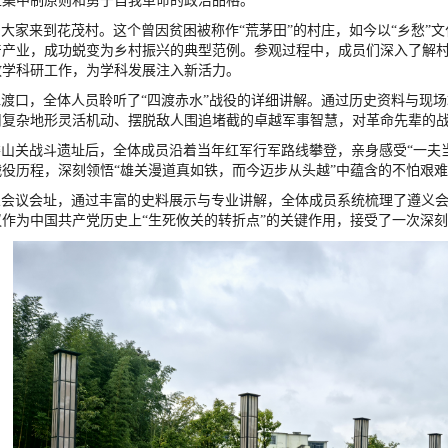
主集中制原则和勇于自我革命的政治品格。
大家来到花茂村。这个曾因贫困被称作“荒茅田”的村庄，如今以“乡愁”
产产业，成功蜕变为乡村振兴的典型范例。参观过程中，成员们深入了解
教学科研工作，为学科发展注入新活力。
渡口，全体人员聆听了“四渡赤水”战役的详细讲解。通过历史资料与现
用复杂地形灵活机动、摆脱敌人围追堵截的卓越军事智慧，对革命先辈的
山关战斗遗址后，全体成员沿着当年红军行军路线攀登，亲身感受“一夫
役历程，深刻领悟“雄关漫道真如铁，而今迈步从头越”中蕴含的不怕艰
义会议会址，通过丰富的史料展示与专业讲解，全体成员系统梳理了遵义
作为中国共产党历史上“生死攸关的转折点”的关键作用，接受了一次深