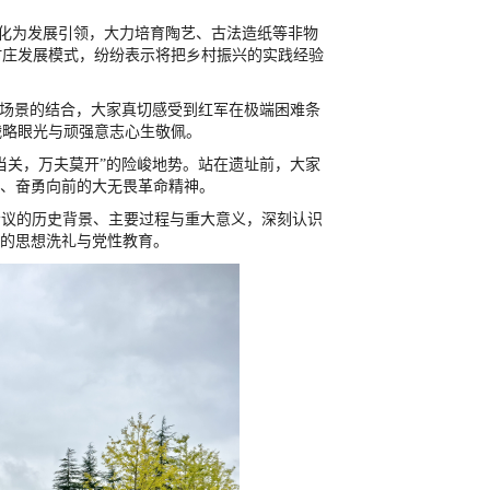
文化为发展引领，大力培育陶艺、古法造纸等非物
村庄发展模式，纷纷表示将把乡村振兴的实践经验
场场景的结合，大家真切感受到红军在极端困难条
战略眼光与顽强意志心生敬佩。
当关，万夫莫开”的险峻地势。站在遗址前，大家
难、奋勇向前的大无畏革命精神。
会议的历史背景、主要过程与重大意义，深刻认识
刻的思想洗礼与党性教育。