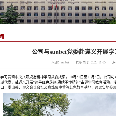
闻
公司与sunbet党委赴遵义开展
来源：sunbet
发布时间：2025-11-05
点
学习贯彻中央八项规定精神学习教育成果，10月31日至11月3日，公司与s
派代表，赴遵义开展“追寻红色足迹 赓续革命精神”主题学习教育活动。
渡口、娄山关、遵义会议会址及息烽集中营等红色教育基地，通过实地参