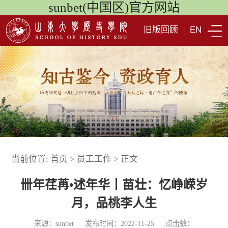
sunbet(中国区)官方网站
旧版回顾
|
EN
当前位置:
首页
>
员工工作
>
正文
卌年荏苒•述年华丨苗壮：忆峥嵘岁
月，品桃李人生
来源：sunbet
发布时间：2022-11-25
点击数：