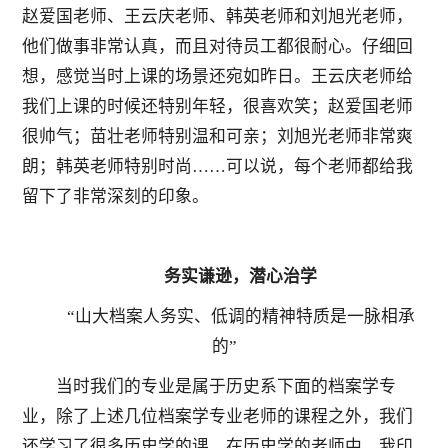
赵爱国老师、王云庆老师、韩英老师和刘旭光老师，
他们做事非常认真，而且对待员工都很耐心。仔细回
想，感觉当时上课的场景还宛如昨日。王云庆老师给
我们上课的时候还特别年轻，很喜欢笑；赵爱国老师
很帅气；苗壮老师特别温和可亲；刘旭光老师非常爽
朗；韩英老师特别时尚……可以说，每个老师都给我
留下了非常深刻的印象。
务实谦逊，潜心治学
“山大档案人务实、低调的精神特质是一脉相承
的”
当时我们的专业是属于历史系下面的档案学专
业，除了上述几位档案学专业老师的课程之外，我们
还学习了很多历史学的课。在历史学的老师中，我印