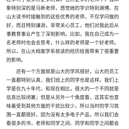
象特别深的是马新老师，感觉她的学识特别渊博。在
山大读书时接触到的这些优秀的老师，不仅学问做的
好，而且特别谦逊，非常关心员工，他们对我此后从
事教育事业产生了深刻影响。比如，我在自己成为一
名老师时也会去思考，什么样的老师是一个好老师。
所以，在山大档案学系就读的经历给我带来了很重要
的影响。
还有一个方面就是山大的学风很好，山大的员工
一直都特别认真，我们班上的同学也是这样。我们上
学是在九十年代，和现在相比，很大的一个不同就是
信息比较闭塞；但是从另外一个角度看，这其实也意
味着受到其他方面的干扰比较少，所以当时的学习氛
围一直都很好。因为没有太多电子产品，所以我们会
看很多的书，老师和同学之间、同学和同学之间都会