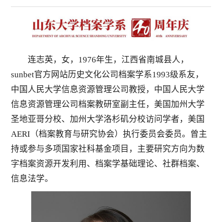
连志英，女，1976年生，江西省南城县人，
sunbet官方网站历史文化公司档案学系1993级系友，
中国人民大学信息资源管理公司教授，中国人民大学
信息资源管理公司档案教研室副主任，美国加州大学
圣地亚哥分校、加州大学洛杉矶分校访问学者，美国
AERI（档案教育与研究协会）执行委员会委员。曾主
持或参与多项国家社科基金项目，主要研究方向为数
字档案资源开发利用、档案学基础理论、社群档案、
信息法学。