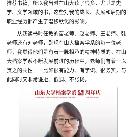
推荐书籍，所以我当时在山大读了很多，尤其是史
学、文学领域的书，这些对我的成长、发展和后期的
职业经历都产生了潜移默化的影响。
从我读书时任教的苗老师、赵老师、王老师、韩
老师还有刘老师，到现在山大档案学系的每一位老
师，我觉得他们是有着一脉相承的精神特质的。在山
大档案学系不断发展前进的历程中，老师们有着一以
贯之的共性——比如很有能力、有学识、很务实，与
此同时又非常谦逊、低调、不张扬。